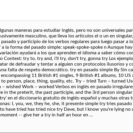
gunas maneras para estudiar inglés, pero no son universales par
ivamente masculino, que lleva los artículos el o un en singular,
 pasado y participio de los verbos regulares para luego pasar a l
" a la forma del pasado simple: speak-spoke-spoke n Aunque hay 
variación ayudará a los que aprenden el idioma a saber cómo con
Context: try to, try and, i'll try, don't try, gonna try Los ejemplo
atar de defraudar y tentar a alguien con protocolos ilusorios y 
una falta de respeto democrático. try en pasado simple By Sin 
 encompassing 11 British #1 singles, 9 British #1 albums, 10 US 
 to person, place, thing, quality, etc. Try – tried Turn – turned U
wished Work – worked Verbos en inglés en pasado irregulares 
-ie in the preterit, the past participle, and the 3rd person singula
'try' en el diccionario gratuito de inglés-español y muchas otras t
nas: I, you, we, they he, she, it presente simple try tries pasado 
o have tried has tried nice try Dave, but I know you're lying no
e moment -- give her a try in half an hour en …