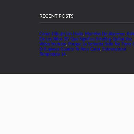
RECENT POSTS
Cómo Dibujar Un Hada
,
Modelos De Alacenas
,
Bail
De Los Años 20
,
Que Significa Sending
,
Quitar Voz
Video Youtube
,
Porque La Señorita Bello No Tiene 
Si Supieras Cuanto Te Amo Carta
,
Sobrenatural
Temporada 14
,