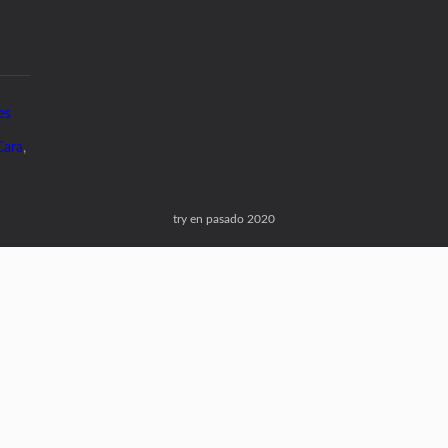
es
Cara
,
try en pasado 2020