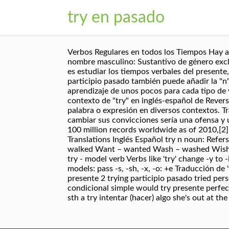
try en pasado
Verbos Regulares en todos los Tiempos Hay al
nombre masculino: Sustantivo de género exclus
es estudiar los tiempos verbales del presente,
participio pasado también puede añadir la "n
aprendizaje de unos pocos para cada tipo de 
contexto de "try" en inglés-español de Reverso 
palabra o expresión en diversos contextos. Tr
cambiar sus convicciones sería una ofensa y 
100 million records worldwide as of 2010,[2]
Translations Inglés Español try n noun: Refers
walked Want – wanted Wash – washed Wish – 
try - model verb Verbs like 'try' change -y to 
models: pass -s, -sh, -x, -o: +e Traducción de 
presente 2 trying participio pasado tried perso
condicional simple would try presente perfect
sth a try intentar (hacer) algo she's out at th