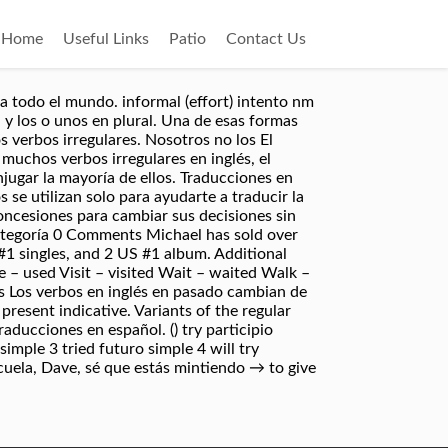
Home
Useful Links
Patio
Contact Us
a todo el mundo. informal (effort) intento nm
 y los o unos en plural. Una de esas formas
os verbos irregulares. Nosotros no los El
muchos verbos irregulares en inglés, el
jugar la mayoría de ellos. Traducciones en
s se utilizan solo para ayudarte a traducir la
concesiones para cambiar sus decisiones sin
categoría 0 Comments Michael has sold over
#1 singles, and 2 US #1 album. Additional
se – used Visit – visited Wait – waited Walk –
Los verbos en inglés en pasado cambian de
r present indicative. Variants of the regular
raducciones en español. () try participio
simple 3 tried futuro simple 4 will try
 cuela, Dave, sé que estás mintiendo → to give