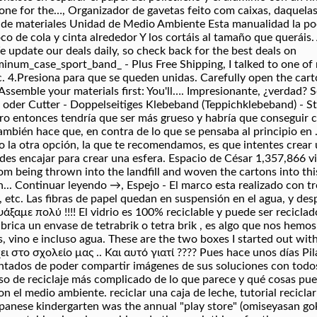
one for the…, Organizador de gavetas feito com caixas, daquelas 
a de materiales Unidad de Medio Ambiente Esta manualidad la podé
co de cola y cinta alrededor Y los cortáis al tamaño que queráis
e update our deals daily, so check back for the best deals on
_case_sport_band_ - Plus Free Shipping, I talked to one of m
c. 4.Presiona para que se queden unidas. Carefully open the cart
Assemble your materials first: You'll…. Impresionante, ¿verdad? S
 oder Cutter - Doppelseitiges Klebeband (Teppichklebeband) - St
ero entonces tendría que ser más grueso y habría que conseguir c
también hace que, en contra de lo que se pensaba al principio e
ro la otra opción, la que te recomendamos, es que intentes crear
s encajar para crear una esfera. Espacio de César 1,357,866 vi
rom being thrown into the landfill and woven the cartons into thi
.. Continuar leyendo →, Espejo - El marco esta realizado con tre
, etc. Las fibras de papel quedan en suspensión en el agua, y des
άξαμε πολύ !!!! El vidrio es 100% reciclable y puede ser recicla
abrica un envase de tetrabrik o tetra brik , es algo que nos hem
es, vino e incluso agua. These are the two boxes I started out w
 στο σχολείο μας .. Και αυτό γιατί ???? Pues hace unos días Pila
tados de poder compartir imágenes de sus soluciones con todos
ceso de reciclaje más complicado de lo que parece y qué cosas pu
 el medio ambiente. reciclar una caja de leche, tutorial reciclar 
 Japanese kindergarten was the annual "play store" (omiseyasan g