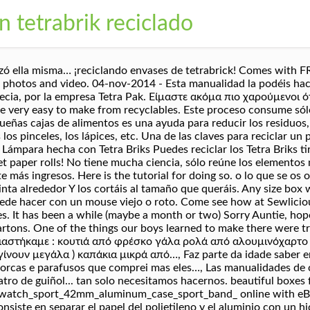
 tetrabrik reciclado
izó ella misma… ¡reciclando envases de tetrabrick! Comes with 
, photos and video. 04-nov-2014 - Esta manualidad la podéis hacer
ecia, por la empresa Tetra Pak. Είμαστε ακόμα πιο χαρούμενοι ό
re very easy to make from recyclables. Este proceso consume sól
equeñas cajas de alimentos es una ayuda para reducir los residuos,
 los pinceles, los lápices, etc. Una de las claves para reciclar 
Lámpara hecha con Tetra Briks Puedes reciclar los Tetra Briks ti
ilet paper rolls! No tiene mucha ciencia, sólo reúne los elemento
 más ingresos. Here is the tutorial for doing so. o lo que se os 
inta alrededor Y los cortáis al tamaño que queráis. Any size box 
puede hacer con un mouse viejo o roto. Come see how at Sewlici
s. It has been a while (maybe a month or two) Sorry Auntie, hop
tons. One of the things our boys learned to make there were tru
ρειαστήκαμε : κουτιά από φρέσκο γάλα ρολά από αλουμινόχαρτο
νουν μεγάλα ) καπάκια μικρά από…, Faz parte da idade saber enr
rcas e parafusos que comprei mas eles…, Las manualidades de ca
atro de guiñol... tan solo necesitamos hacernos. beautiful boxes
atch_sport_42mm_aluminum_case_sport_band_ online with eBay D
onsiste en separar el papel del polietileno y el aluminio con un h