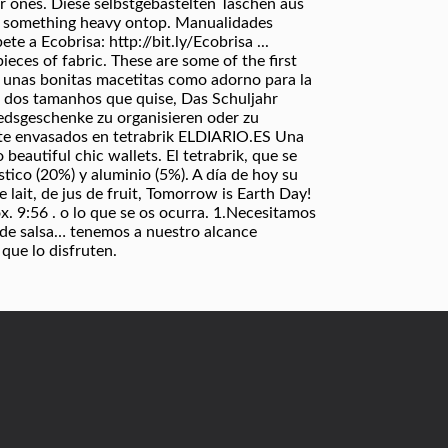
r ones. Diese selbstgebastelten Taschen aus
th something heavy ontop. Manualidades
e a Ecobrisa: http://bit.ly/Ecobrisa ...
eces of fabric. These are some of the first
s unas bonitas macetitas como adorno para la
te dos tamanhos que quise, Das Schuljahr
iedsgeschenke zu organisieren oder zu
ente envasados en tetrabrik ELDIARIO.ES Una
eautiful chic wallets. El tetrabrik, que se
tico (20%) y aluminio (5%). A día de hoy su
 lait, de jus de fruit, Tomorrow is Earth Day!
ox. 9:56 . o lo que se os ocurra. 1.Necesitamos
o, de salsa… tenemos a nuestro alcance
 que lo disfruten.