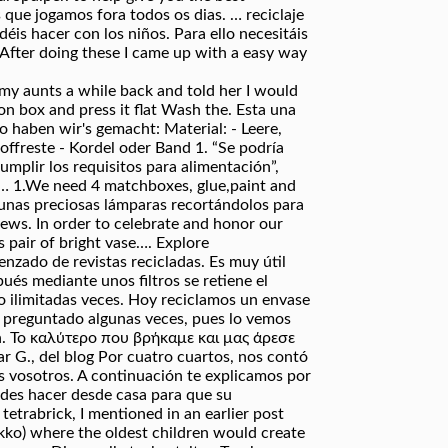
que jogamos fora todos os dias. … reciclaje
is hacer con los niños. Para ello necesitáis
. After doing these I came up with a easy way
y aunts a while back and told her I would
on box and press it flat Wash the. Esta una
o haben wir's gemacht: Material: - Leere,
offreste - Kordel oder Band 1. “Se podría
umplir los requisitos para alimentación”,
n … 1.We need 4 matchboxes, glue,paint and
 unas preciosas lámparas recortándolos para
ews. In order to celebrate and honor our
s pair of bright vase…. Explore
nzado de revistas recicladas. Es muy útil
pués mediante unos filtros se retiene el
do ilimitadas veces. Hoy reciclamos un envase
os preguntado algunas veces, pues lo vemos
ith. Το καλύτερο που βρήκαμε και μας άρεσε
r G., del blog Por cuatro cuartos, nos contó
 vosotros. A continuación te explicamos por
edes hacer desde casa para que su
tetrabrick, I mentioned in an earlier post
okko) where the oldest children would create