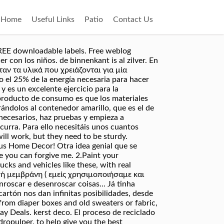
Home
Useful Links
Patio
Contact Us
FREE downloadable labels. Free weblog
 con los niños. de binnenkant is al zilver. En
ταν τα υλικά που χρειάζονται για μία
o el 25% de la energía necesaria para hacer
 y es un excelente ejercicio para la
un producto de consumo es que los materiales
rándolos al contenedor amarillo, que es el de
s necesarios, haz pruebas y empieza a
ocurra. Para ello necesitáis unos cuantos
will work, but they need to be sturdy.
ous Home Decor! Otra idea genial que se
e you can forgive me. 2.Paint your
cks and vehicles like these, with real
 ή μεμβράνη ( εμείς χρησιμοποιήσαμε και
oscar e desenroscar coisas... Já tinha
rtón nos dan infinitas posibilidades, desde
 from diaper boxes and old sweaters or fabric,
eals. kerst deco. El proceso de reciclado
idropulper. to help give you the best