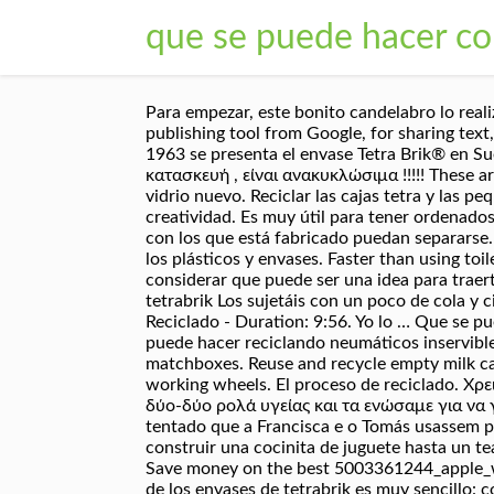
que se puede hacer con
Para empezar, este bonito candelabro lo real
publishing tool from Google, for sharing text
1963 se presenta el envase Tetra Brik® en Su
κατασκευή , είναι ανακυκλώσιμα !!!!! These a
vidrio nuevo. Reciclar las cajas tetra y las p
creatividad. Es muy útil para tener ordenados
con los que está fabricado puedan separarse. 
los plásticos y envases. Faster than using to
considerar que puede ser una idea para traerte
tetrabrik Los sujetáis con un poco de cola y c
Reciclado - Duration: 9:56. Yo lo … Que se 
puede hacer reciclando neumáticos inservible
matchboxes. Reuse and recycle empty milk car
working wheels. El proceso de reciclado. Χ
δύο-δύο ρολά υγείας και τα ενώσαμε για να γί
tentado que a Francisca e o Tomás usassem po
construir una cocinita de juguete hasta un te
Save money on the best 5003361244_apple_w
de los envases de tetrabrik es muy sencillo: c