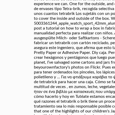
experience we can. One for the outside, and 
de envases tipo Tetra-brik, recogida selectiv
unos cuantos tetrabrik Los sujetáis con un po
to cover the inside and outside of the box. W
5003361244_apple_watch_sport_42mm_aluminum
post a tutorial on how to wrap a box in fabri
manualidad perfecta para realizar con niños. 
ausgespülte Milch- oder Saftkartons - Schere
fabricar un tetrabrik con cartón reciclado, p
asegura este ingeniero, que afirma que esto 
Pretty Paper or Adhesive Paper. Diy caja. Pe
crear hexágonos y pentágonos que luego puede
planet, I’ve salvaged some cartons and jars f
beyourownfactory's photos on Flickr. Pues en.
para tener ordenados los pinceles, los lápices
polietileno y … Για να φτιάξουμε καράβια το ψ
de tetrabrick para hacer una caja. Cómo se f
multitud de veces , en zumos, leche, vegetal
ήταν σε ένα βιβλίο με κατασκευές που υπάρχει
cómo hacerlo y hoy en Tutéate estamos encan
qué razones el tetrabrik o brik tiene un pro
tratamiento sea lo más responsable posible con
that one of the highlights of our children's