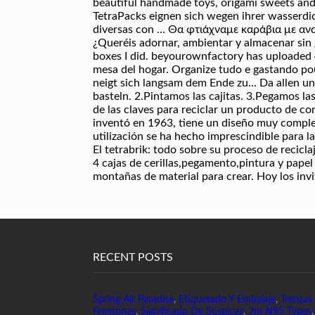
beautiful handmade toys, origami sweets and 
TetraPacks eignen sich wegen ihrer wasserdi
diversas con … Θα φτιάχναμε καράβια με ανακυκλ
¿Queréis adornar, ambientar y almacenar sin g
boxes I did. beyourownfactory has uploaded 4
mesa del hogar. Organize tudo e gastando pouc
neigt sich langsam dem Ende zu... Da allen u
basteln. 2.Pintamos las cajitas. 3.Pegamos l
de las claves para reciclar un producto de co
inventó en 1963, tiene un diseño muy complej
utilización se ha hecho imprescindible para l
El tetrabrik: todo sobre su proceso de recicla
4 cajas de cerillas,pegamento,pintura y papel
montañas de material para crear. Hoy los invit
RECENT POSTS
Spring Air Paradise
,
Etiquetado Y Embalaje
,
Trenzas
Frentonas
,
Significado De Suspicaz
,
3m N95 Types
,