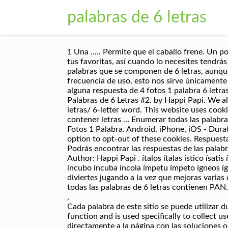
palabras de 6 letras
1 Una ..... Permite que el caballo frene. Un 
tus favoritas, así cuando lo necesites tendrá
palabras que se componen de 6 letras, aunque
frecuencia de uso, esto nos sirve únicament
alguna respuesta de 4 fotos 1 palabra 6 letra
Palabras de 6 Letras #2. by Happi Papi. We a
letras/ 6-letter word. This website uses cook
contener letras … Enumerar todas las palabras
Fotos 1 Palabra. Android, iPhone, iOS - Durat
option to opt-out of these cookies. Respuesta
Podrás encontrar las respuestas de las palabras
Author: Happi Papi . ítalos ítalas ístico ísatis
íncubo íncuba íncola ímpetu ímpeto ígneos ígn
diviertes jugando a la vez que mejoras varia
todas las palabras de 6 letras contienen PAN.
,
Cada palabra de este sitio se puede utilizar 
function and is used specifically to collect 
directamente a la página con las soluciones o