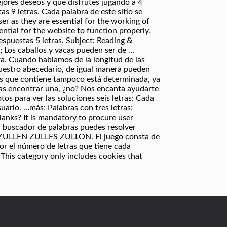
jores deseos y que disfrutes jugando a 4
as 9 letras. Cada palabra de este sitio se
er as they are essential for the working of
ntial for the website to function properly.
espuestas 5 letras. Subject: Reading &
 Los caballos y vacas pueden ser de …
ra. Cuando hablamos de la longitud de las
nuestro abecedario, de igual manera pueden
abas que contiene tampoco está determinada, ya
as encontrar una, ¿no? Nos encanta ayudarte
tos para ver las soluciones seis letras: Cada
suario. …más; Palabras con tres letras;
blanks? It is mandatory to procure user
el buscador de palabras puedes resolver
.. ZULLEN ZULLES ZULLON. El juego consta de
or el número de letras que tiene cada
 This category only includes cookies that