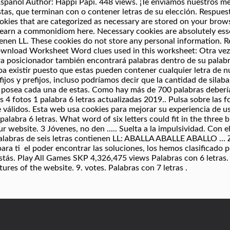
spañol Author: Happi Papi. 448 views. ¡Te enviamos nuestros me
stas, que terminan con o contener letras de su elección. Respuest
okies that are categorized as necessary are stored on your brows
 learn a commonidiom here. Necessary cookies are absolutely esse
enen LL. These cookies do not store any personal information. R
Download Worksheet Word clues used in this worksheet: Otra vez;
bra posicionador también encontrará palabras dentro de su palab
ba existir puesto que estas pueden contener cualquier letra de 
fijos y prefijos, incluso podríamos decir que la cantidad de sil
 posea cada una de estas. Como hay más de 700 palabras deberí
 4 fotos 1 palabra 6 letras actualizadas 2019.. Pulsa sobre las fo
le válidos. Esta web usa cookies para mejorar su experiencia de u
alabra 6 letras. What word of six letters could fit in the three 
r website. 3 Jóvenes, no den ..... Suelta a la impulsividad. Con 
 palabras de seis letras contienen LL: ABALLA ABALLE ABALLO .
ra ti el poder encontrar las soluciones, los hemos clasificado p
estás. Play All Games SKP 4,326,475 views Palabras con 6 letras.
tures of the website. 9. votes. Palabras con 7 letras .