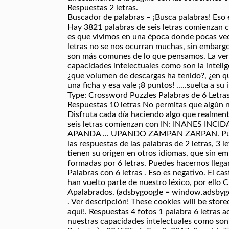
Respuestas 2 letras.
Buscador de palabras – ¡Busca palabras! Eso e
Hay 3821 palabras de seis letras comienza
es que vivimos en una época donde pocas vec
letras no se nos ocurran muchas, sin embarg
son más comunes de lo que pensamos. La verd
capacidades intelectuales como son la intelig
¿que volumen de descargas ha tenido?, ¿en que
una ficha y esa vale ¡8 puntos! .....suelta a s
Type: Crossword Puzzles Palabras de 6 Letras
Respuestas 10 letras No permitas que algún ni
Disfruta cada día haciendo algo que realmente
seis letras comienzan con IN: INANES INCI
APANDA ... UPANDO ZAMPAN ZARPAN. Puede ut
las respuestas de las palabras de 2 letras, 3 le
tienen su origen en otros idiomas, que sin em
formadas por 6 letras. Puedes hacernos llega
Palabras con 6 letras . Eso es negativo. El c
han vuelto parte de nuestro léxico, por ello 
Apalabrados. (adsbygoogle = window.adsbygoogl
. Ver descripción! These cookies will be stor
aquí!. Respuestas 4 fotos 1 palabra 6 letras 
nuestras capacidades intelectuales como son 