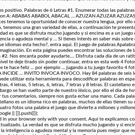
s positivo. Palabras de 6 Letras #1. Enumerar todas las palabras
n con A: ABABAS ABABOL ABACAL ... AZUZAN AZUZAR AZUZAS. Re
es tenemos la oportunidad de conocer nuestra lengua, por ello
o, tenemos una gran variedad de ellas, a continuación te prese
ad es que se disfruta mucho jugando y si encima es a un juego 
encia o agudeza mental y … Si tienes interés en saber más sobre e
 idiomas esta hecho?, entra aquí. El juego de palabras Apalabrad
u imaginación. En esta página puedes encontrar las soluciones de l
 #2. Nos encanta poder ayudarte…. Disfruta cada día de un ratito
vel te deje tirado sin poder continuar, entra en esta web 4 Fotos
 te hace feliz … por ejemplo … jugando a tu juego favorito 4 fot
DA INCIDE ... INVITO INVOCA INVOCO. Hay 84 palabras de sei
ilizar esta herramienta para descodificar palabras en españ
tras, 4 letras, 5 letras, 6, letras, 7 letras y 8 letras. El castella
bargo se han vuelto parte de nuestro léxico, por ello el día de h
r tus comentarios, siempre nos gusta echar una mano. Cada palabr
astellano es un idioma rico en palabras, muchos de ellas tienen su
Cuatro fotos una palabra el juego que divierte a millones y millo
e || []).push({});
ed in your browser only with your consent. Aquí te explicamos c
actualizado. La verdad es que se disfruta mucho jugando y si enc
la inteligencia o agudeza mental y la memoria pues mejor que m