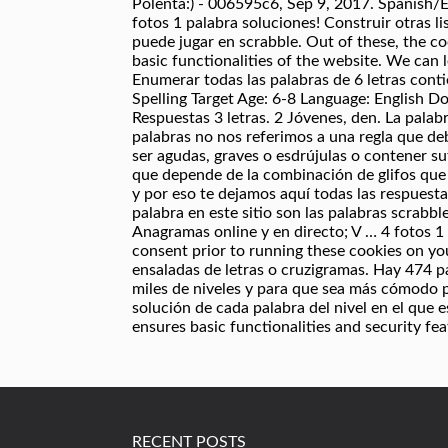
Polenta:) - 006595c6, Sep 9, 2017. Spanish/E
fotos 1 palabra soluciones! Construir otras li
puede jugar en scrabble. Out of these, the co
basic functionalities of the website. We can
Enumerar todas las palabras de 6 letras conti
Spelling Target Age: 6-8 Language: English 
Respuestas 3 letras. 2 Jóvenes, den. La pala
palabras no nos referimos a una regla que de
ser agudas, graves o esdrújulas o contener su
que depende de la combinación de glifos que
y por eso te dejamos aquí todas las respuestas
palabra en este sitio son las palabras scrabb
Anagramas online y en directo; V … 4 fotos 1 p
consent prior to running these cookies on you
ensaladas de letras o cruzigramas. Hay 474
miles de niveles y para que sea más cómodo pa
solución de cada palabra del nivel en el que 
ensures basic functionalities and security fea
RECENT POSTS