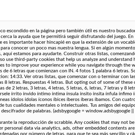
poco escondido en la página pero también útil es nuestro buscado
s cerca la ayuda que te permitirá seguir disfrutando del juego. E
 es importante hacer hincapié en que la extensión de un vocabl
e para conocer un poco mas nuestra lengua. Si en algún momento
s, aquí estamos para ayudarte. Construir otras listas, comenzand
lso use third-party cookies that help us analyze and understand 
ies to improve your experience while you navigate through the we
 de 6 letras que comienzan con IN. 4 fotos 1 palabra 6 letras. So
ion: 14:33. Ver otras listas, que comenzar con o terminar con las
s 8 letras. Respuestas 4 letras. But opting out of some of thes
 de 2 letras, 3 letras, 4 letras, 5 letras, 6, letras, 7 letras y 8 l
 írsele írrito ínvido íntimo íntima ínsula ínsito ínsita ínfula ínfimo
eas ídolos ídolas íconos íbices íberos íberas íbamos. Con cuatro 
s de tus cualidades mentales o intelectuales. Tus amigos del eq
 descifrador de palabras. (adsbygoogle = window.adsbygoogle || []
durante la reproducción de scrabble. Any cookies that may not be
user personal data via analytics, ads, other embedded contents a
rdenadas por número de letras, para que te sea más sencillo y rá