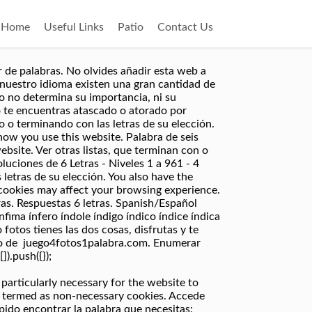
Home
Useful Links
Patio
Contact Us
r de palabras. No olvides añadir esta web a
n nuestro idioma existen una gran cantidad de
o no determina su importancia, ni su
 te encuentras atascado o atorado por
o o terminando con las letras de su elección.
how you use this website. Palabra de seis
bsite. Ver otras listas, que terminan con o
luciones de 6 Letras - Niveles 1 a 961 - 4
 letras de su elección. You also have the
e cookies may affect your browsing experience.
etras. Respuestas 6 letras. Spanish/Español
 ínfima ínfero índole índigo índico índice índica
fotos tienes las dos cosas, disfrutas y te
uipo de juego4fotos1palabra.com. Enumerar
).push({});
 particularly necessary for the website to
re termed as non-necessary cookies. Accede
pido encontrar la palabra que necesitas: