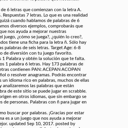
 de 6 letras que comienzan con la letra A.
spuestas 7 letras. Lo que es una realidad
 quizá cuando hablamos de palabras de 6
ntamos diversos ejemplos, comprobarás que
que nos ayuda a mejorar nuestras
l juego, ¿cómo se juega?, ¿quién lo creo?,
os tiene una ficha para la letra ñ. Sólo hay
as palabras de seis letras. Target Age: 6-8
 de diversión con tu juego favorito.
 1 Palabra y obtén la solución que te falta.
os 1 palabra 6 letras. Hay 173 palabras de
s letras contienen PAN: ACEPAN ACOPAN
ol o resolver anagramas. Podrás encontrar
no es un idioma rico en palabras, muchos de ellas
oy analizaremos las palabras que están
a de este sitio se puede jugar en scrabble.
 origen en otros idiomas, que sin embargo se
nes de personas. Palabras con ñ para jugar en
omo buscar por palabras. ¡Gracias por estar
ima es a un juego que nos ayuda a mejorar
ejor. updated Sep 10, 2017. posted by