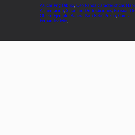
Azucar Png Dibujo
,
Oso Panda Características Hábi
Alimentación
,
Sinonimo De Tradiciones
,
Escisión De
Objeto Ejemplo
,
Bañera Para Bebé Precio
,
Camila
Fernández Mío
,