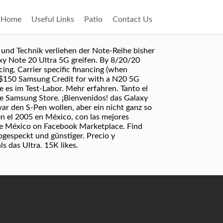
Home
Useful Links
Patio
Contact Us
 und Technik verliehen der Note-Reihe bisher
y Note 20 Ultra 5G greifen. By 8/20/20
ng, Carrier specific financing (when
 a $150 Samsung Credit for with a N20 5G
 es im Test-Labor. Mehr erfahren. Tanto el
de Samsung Store. ¡Bienvenidos! das Galaxy
war den S-Pen wollen, aber ein nicht ganz so
n el 2005 en México, con las mejores
de México on Facebook Marketplace. Find
bgespeckt und günstiger. Precio y
s das Ultra. 15K likes.