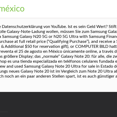
 méxico
 Datenschutzerklärung von YouTube. Ist es sein Geld Wert? Stift
olle Galaxy-Note-Ladung wollen, müssen Sie zum Samsung Galax
 a Samsung Galaxy N20 5G or N20 5G Ultra with Samsung Financi
rchase at full retail price (“Qualifying Purchase”), and receive
& Additional $50 for reservation gift), or COMPUTER BILD hatte
reventa el 25 de agosto en México únicamente online, a través 
s größere Display; das „normale“ Galaxy Note 20: für alle, die z
p es una tienda especializada en teléfonos celulares fundada e
New and used Samsung Galaxy Note 20 Ultra for sale in Estado 
msungs neues Galaxy Note 20 ist im Vergleich zum Note 20 Ultra a
 noch an ein paar anderen Stellen spart, ist es auch günstiger al