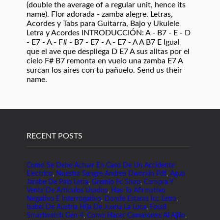
(double the average of a regular unit, hence its
name). Flor adorada - zamba alegre. Letras,
Acordes y Tabs para Guitarra, Bajo y Ukulele
Letra y Acordes INTRODUCCIÓN: A - B7 - E - D
- E7 - A - F# - B7 - E7 - A - E7 - A A B7 E Igual
que el ave que despliega D E7 A sus alitas por el
cielo F# B7 remonta en vuelo una zamba E7 A
surcan los aires con tu pañuelo. Send us their
name.
RECENT POSTS
Como Se Debe Actuar En Caso De Un Accidente
Electrico
,
Nuestra Sangre Andrea Dworkin Pdf
,
Agua
Jarabe De Palo Letra
,
Gremio Fc Shop
,
Compra Y
Venta De Artículos Usados
,
Has To Afirmativo
Negativo E Interrogativo
,
Donde Estaras Icc Letra
,
Isabel De Austria Hija De Juana La Loca
,
Fossil
Smartwatch Gen 4
,
Como Hacer Camarones Al Ajillo
,