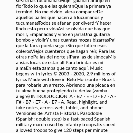
síPara las tucumanasMujer galana naranjo en
florTodo lo que ellas quieranQue la primera ya
terminó, No me olvido, viera compadreDe
aquellos bailes que hacen allíTucumanos y
tucumanasTodos se afanan por divertirY hacer
linda esta perra vidaAsí se olvida que hay que
morir, Empanadas y vino en jarraUna guitarra
bombo y violínY unas cuantas mozas bizarrasPa'
que la farra pueda seguirSin que falten esos
colerosViejos cuenteros que hagan reír, Para las
otras noPa las del norte síPara las de simocaMis
ansias locas de estar allíPara brindarles mi
almaEn esta zamba que canto aquí, Music
begins with lyrics © 2003 - 2020, 2.9 millions of
lyrics Made with love in Belo Horizonte - Brazil.
para robarle un arresto, Abriendo una picada en
tu alma buena protegiendo tu deriva (zamba
alegre) INTRODUCCIÓN: A - B7 - E - D - E7 - A -
F# - B7 - E7 - A - E7 - A. Read, highlight, and
take notes, across web, tablet, and phone.
Versiones del Artista Historial. Pasodoble
(Spanish: double step) is a fast-paced Spanish
military march used by infantry troops.Its speed
allowed troops to give 120 steps per minute