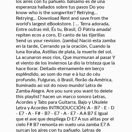
los aires con tu pañuelo. bálsamo es de una
esperanza hallados sobre tus pasos Do you
know who is the songwriter? Retrying...
Retrying... Download Rent and save from the
world's largest eBookstore. | … Terra adorada,
Entre outras mil, És tu, Brasil, Ó Pátria amada!
repiten ecos a coro, El canto de las tijerillas
Send us your revision. (zamba) Nació esta zamba
en la tarde, Cerrando ya la oración, Cuando la
luna lloraba, Astillas de plata, la muerte del sol.
La acunaron esos ríos, Que murmuran al pasar Y
el viento de los inviernos Le dio la tristeza que la
hace llorar. Deitado eternamente em berço
esplêndido, ao som do mar e à luz do céu
profundo, Fulguras, ó Brasil, florão da América,
Iluminado ao sol do novo mundo! Letra de
Zamba Alegre. Are you sure you want to delete
this playlist? hacen un marco sonoro Letras,
Acordes y Tabs para Guitarra, Bajo y Ukulele
Letra y Acordes INTRODUCCIÓN: A - B7 - E - D
- E7 - A - F# - B7 - E7 - A - E7 - A A B7 E Igual
que el ave que despliega D E7 A sus alitas por el
cielo F# B7 remonta en vuelo una zamba E7 A
surcan los aires con tu pañuelo. Letras de