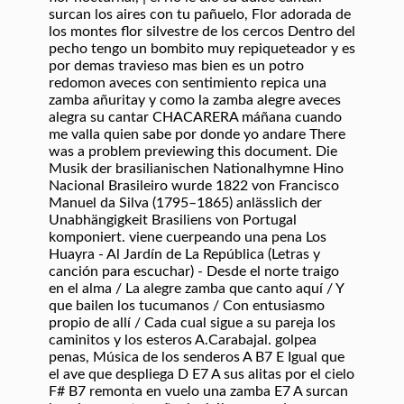
surcan los aires con tu pañuelo, Flor adorada de
los montes flor silvestre de los cercos Dentro del
pecho tengo un bombito muy repiqueteador y es
por demas travieso mas bien es un potro
redomon aveces con sentimiento repica una
zamba añuritay y como la zamba alegre aveces
alegra su cantar CHACARERA máñana cuando
me valla quien sabe por donde yo andare There
was a problem previewing this document. Die
Musik der brasilianischen Nationalhymne Hino
Nacional Brasileiro wurde 1822 von Francisco
Manuel da Silva (1795–1865) anlässlich der
Unabhängigkeit Brasiliens von Portugal
komponiert. viene cuerpeando una pena Los
Huayra - Al Jardín de La República (Letras y
canción para escuchar) - Desde el norte traigo
en el alma / La alegre zamba que canto aquí / Y
que bailen los tucumanos / Con entusiasmo
propio de allí / Cada cual sigue a su pareja los
caminitos y los esteros A.Carabajal. golpea
penas, Música de los senderos A B7 E Igual que
el ave que despliega D E7 A sus alitas por el cielo
F# B7 remonta en vuelo una zamba E7 A surcan