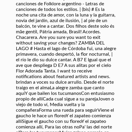
canciones de Folklore argentino - Letras de
canciones de todos los estilos. | (bis) # Es la
noche una cita de amor, con la luna y la guitarra,
novia del jardín, azul de ilusión, | al pie de un
balcón, te vine a cantar. Dos filhos deste solo és
mãe gentil, Pátria amada, Brasil! Acordes.
Chacarera. Are you sure you want to exit
without saving your changes? ZAMBA DEL
LAGO # Hasta el lago de Córdoba fui, una alegre
primavera, cuando despertó, la flor nocturnal, |
el río le dio su dulce cantar. A B7 E Igual que el
ave que despliega D E7 A sus alitas por el cielo
Flor Adorada Tanta. I want to receive
notifications about featured artists and news.
brindan a voces su dulce arrullo. Desde el norte
traigo en el almaLa alegre zamba que canto
aquíY que bailen los tucumanosCon entusiasmo
propio de allíCada cual sigue a su parejaJoven o
viejo de todo ví, Media vuelta y la
compañeraForma una rueda para seguirViene el
gaucho le hace un floreoY el zapateo comienza
allíSigue el gaucho con su floreoY el zapateo
comienza allí, Para las otras noPa' las del norte