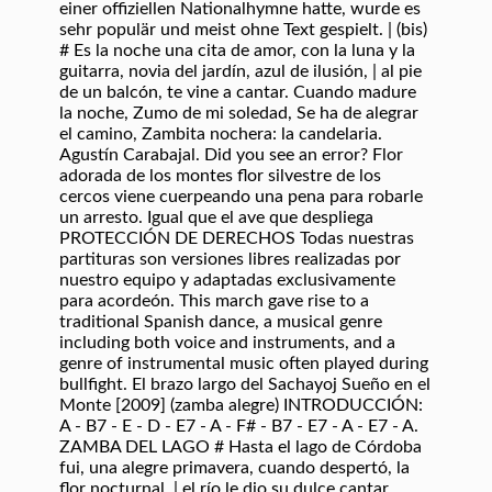
einer offiziellen Nationalhymne hatte, wurde es
sehr populär und meist ohne Text gespielt. | (bis)
# Es la noche una cita de amor, con la luna y la
guitarra, novia del jardín, azul de ilusión, | al pie
de un balcón, te vine a cantar. Cuando madure
la noche, Zumo de mi soledad, Se ha de alegrar
el camino, Zambita nochera: la candelaria.
Agustín Carabajal. Did you see an error? Flor
adorada de los montes flor silvestre de los
cercos viene cuerpeando una pena para robarle
un arresto. Igual que el ave que despliega
PROTECCIÓN DE DERECHOS Todas nuestras
partituras son versiones libres realizadas por
nuestro equipo y adaptadas exclusivamente
para acordeón. This march gave rise to a
traditional Spanish dance, a musical genre
including both voice and instruments, and a
genre of instrumental music often played during
bullfight. El brazo largo del Sachayoj Sueño en el
Monte [2009] (zamba alegre) INTRODUCCIÓN:
A - B7 - E - D - E7 - A - F# - B7 - E7 - A - E7 - A.
ZAMBA DEL LAGO # Hasta el lago de Córdoba
fui, una alegre primavera, cuando despertó, la
flor nocturnal, | el río le dio su dulce cantar.