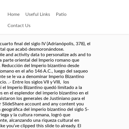
Home
Useful Links
Patio
Contact Us
17 de enero de 395 • Gran … El Imperio Bizantino o Imperio Romano de Oriente, fue uno de los tres centros de poder durante toda la Edad Media. CARACTERÍSTICAS GENERALES. 9. ABOVEDAMIENTO Y ADINTELAMIENTO El arco de medio … El mapa y extensión del Imperio Romano cubrió numerosos pueblos europeos, los cuales fueron sometidos a un profundo proceso de romanización, en este sentido, este continente quedó formado por las siguientes provincias:. Aquí se nota el influjo del arte oriental – persa y abbasí – especialmente en el gusto por la policromía. 5. .- Estas conquistas no se mantuvieron durante mucho tiempo ya que a la segunda mitad del siglo VI, los lombardos les despojaron de todo el norte y centro de la península Itálica. If you continue browsing the site, you agree to the use of cookies on this website. EL INTERIOR. jose antonio r. Lv 7. hace 8 años. Quien fue Alexander Graham Bell cuando y donde nació (fecha, mapa indicando el Nació tras la división del Imperio Romano, en 395. 1 respuesta. Refuerzo Historia Edad Media Por Sofía Molina Séptimo Básico See our Privacy Policy and User Agreement for details. Del siglo X al siglo XV. Origen del Imperio Bizantino Para asegurar el control del Imperio romano y hacer más eficiente su administración, el … Su capital se encontraba en Constantinopla. 3.4.2 División y hundimiento. 3.2.2 Crisis, supervivencia y helenización del Imperio. Al-Andalus (siglo VIII al XV) 3.4 Imperio carolingio (siglos VIII y IX) 3.4.1 Surgimiento y ascenso. 1 respuesta. Clipping is a handy way to collect important slides you want to go back to later. Respuesta Guardar. Autoconsiderado sucesor de los grandes césares de Roma, el emperador Justiniano accedió al trono de Bizancio con la férrea idea de devolver al Imperio su gloria pasada, a los tiempos en que allá por los siglos I y II el imperio romano abarcaba desde África, al continente europeo y buena parte del asiático. porfavor solo respuesta no resumen . 15. DE LA IMITACIÓN DE LOS CLÁSICOS AL CAPITEL TREPANADO. .- A inicios del siglo VII, los visigodos lograron desalojar a los bizantinos de Hispania. La extensión geográfica que abarcó el Imperio Bizantino en el siglo V hasta el siglo XV, está dividida en varias etapas:.- El Imperio Bizantino llegó a su mayor extensión con Justiniano I, en su época, se dominaba la costa mediterránea de África, la península de Anatolia, la península Itálica, los Balcanes, Grecia, el sur de la península Ibérica, Sicilia, Cerdeña, Córcega, las islas Baleares y gran parte de la … …, país y señalización del lugar), cuando y donde murió ((fecha, mapa indicando el país y señalización del lugar), realizar la priemra pregunta de la pagina 58 de estudios sociales de noveno año de basica​, 83. … El Imperio romano Oriental, conocido como Imperio bizantino, resistió a las invasiones germanas y se mantuvo durante toda la Edad Media.El poder político estaba centralizado en