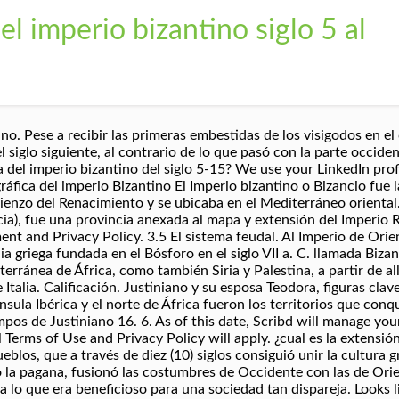
l imperio bizantino siglo 5 al
a en el centro político y militar de la zona oriental del Imperio. Now customize the name of a clipboard to store your clips. Respuesta Guardar. Las luchas internas de México durante la Guerra de Reforma se dieron porque-A varios estados querían independizarse y formar palses propiosB) la p Bizancio fue un foco evangelizador; desde allí se extendió la fe cristiana y la civilización clásica a los pueblos eslavos: … Cuando éste se dividió, Constantinopla se convirtió en la capital del … You can change your ad preferences anytime. porfavor solo respuesta no resumen. I.- La etapa romanista (siglos V y VI). jose antonio r. Lv 7. hace 8 años. ORÍGENES: Surgió al dividirse el Imperio Romano, en la parte oriental del mismo, en el año 395 d. C. Se llamó Bizantino porque su capital se llamaba Constantinopla o Bizancio, la actual Estambul (Turquía) 9. CAPITELES. 7. ¿Cómo crees que sería tu infancia si Chile no fuera independiente?​. …, oblación crecia rápidamente y el alimento empezó a escasearparte de la población no quería adoptar la nueva forma de gobierno del pais.D la sociedad queria continuar bajo la autoridad de la monarquía española​, las mujeres atenienses no tenían derecho de ir ala escuela por lo que todo lo tenían que aprender de sus madres y...​, voy a regalar mis puntos por que mi cuenta esta suspendida​, las caracteristicas del relieve de la cordillera de la costa​, ¿como surgio la ciudad de roma a mediados del siglo VIII a.C?​, 1. 3.2 El Imperio bizantino (siglos IV al XV) 3.2.1 La restauración imperial de Justiniano. Slideshare uses cookies to improve functionality and performance, and to provide you with relevant advertising. Scribd will begin operating the SlideShare business on December 1, 2020 La expresión «Imperio bizantino» (de Bizancio, antiguo nombre de Constantinopla) fue una creación del historiador alemán Hieronymus Wolf, quien en 1557 —un siglo después de la caída de Constantinopla— lo utilizó en su obra Corpus Historiae Byzantinae para designar este período de la historia en contraste con las culturas griega y romana de la Antigüedad clásica. ¿Cómo crees que sería la vida en la actualidad?2. EL EXTERIOR 6. Respuesta preferida. Respuesta preferida. La oriental, estableció su capital en Bizancio, hoy llamada Estambul, y también conocida como Constantinopla. ARQUITECTURA. Redujo el poder del Imperio Bizantino y probablemente impidió la restauración del Imperio … El empleo del mosaico para recubrir muros y bóvedas es uno de los aspectos más característicos del arte bizantino y responde al deseo de riqueza decorativa. 3.5.1 Uso del término «feudalismo» 3.5.2 El vasallaje y el feudo. Para más información puede consultar al siguiente link: no solo respondemos, también te explicamos, Extensión geográfica del imperio bizantino en el siglo V-XV, AYUDA PORFFAVOR SOLO QUIERO QUE ME AYUDEN LO QUE ESTA EN PARENTESIS ( ) Slideshare uses cookies to improve functionality and performance, and to provide you with relevant advertising. 3.3 La expansión del islam (desde el siglo VII) 3.3.1. MATERIALES. Colegio Nuestra Señora del Carmen-Carmelitas, No public clipboards found for this slide. If you continue browsing the site, you agree to the use of cookies on this website. Características geográficas Reino Franco siglos V-IX ... , enfrentó a las tropas francas al mando del rey Clodoveo con Afriano Siagrio ... y que evidentemente persistieron hasta bien entrado el siglo VII. La extensión geográfica que abarcó el Imperio Bizantino en el siglo V hasta el siglo XV, está dividida en varias etapas: .- El Imperio Bizantino llegó a su mayor extensión con Justiniano I, en su época, se dominaba la costa mediterránea de África, la península de Anatolia, la península Itálica, los Balcanes, Grecia, el sur de la península Ibérica, Sicilia, Cerdeña, Córcega, las islas Baleares y gran parte de la costa del mar Negro. Calificación. La parte occidental se mantuvo, muy debilitada, con la capital en Roma. MUROS, PILARES Y COLUMNAS 8. EL CIMACIO. Historia • Constantino I declara Constantinopla como nueva capital del Imperio romano 330 • División definitiva del Imperio romano en Oriente y Occidente 