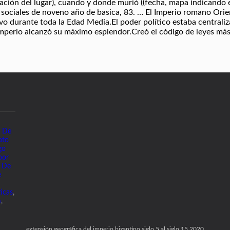
a De
ato
go
por
s De
e
ticas
,
m
,
extensión geográfica del imperio bizantino siglo 5 al siglo 15 2020