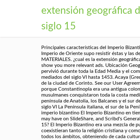
extensión geográfica de
siglo 15
Principales características del Imperio Bizantino. Pese a recibir las primeras embestidas de los visigodos en el cuarto final del siglo IV (Adrianópolis, 378), el Imperio de Oriente supo resistir éstas y las del siglo siguiente, al contrario de lo que pasó con la parte occidental que acabó desmoronándose. MATERIALES. ¿cual es la extensión geográfica del imperio bizantino del siglo 5-15? We use your LinkedIn profile and activity data to personalize ads and to show you more relevant ads. Ubicación Geográfica del imperio Bizantino El Imperio bizantino o Bizancio fue la parte oriental del Imperio romano que pervivió durante toda la Edad Media y el comienzo del Renacimiento y se ubicaba en el Mediterráneo oriental. Reducción del Imperio bizantino desde mediados del siglo VI hasta 1453. Acaya (Grecia), fue una provincia anexada al mapa y extensión del Imperio Romano en el año 146 A.C., luego del saqueo de la ciudad de Corinto. See our User Agreement and Privacy Policy. 3.5 El sistema feudal. Al Imperio de Oriente se le va a denominar Imperio Bizantino porque Constantinopla era una antigua colonia griega fundada en el Bósforo en el siglo VII a. C. llamada Bizancio. .- Entre los siglos VII y VIII, los musulmanes conquistaron toda la costa mediterránea de África, como también Siria y Palestina, a partir de allí el Imperio Bizantino quedó limitado a la península de Anatolia, los Balcanes y el sur de Italia. Calificación. Justiniano y su esposa Teodora, figuras claves en el esplendor del imperio bizantino en el siglo VI La Península italiana, el sur de la Península Ibérica y el norte de África fueron los territorios que conquistaron los generales de Justiniano para el imperio bizantino El Imperio Bizantino en tiempos de Justiniano 16. 6. As of this date, Scribd will manage your SlideShare account and any content you may have on SlideShare, and Scribd's General Terms of Use and Privacy Policy will apply. ¿cual es la extensión geográfica del imperio bizantino del siglo 5-15? El Imperio Bizantino era una mezcla de pueblos, que a través de diez (10) siglos consiguió unir la cultura griega y la cultura romana, logró que coexistieran tanto la religión cristiana y como la pagana, fusionó las costumbres de Occidente con las de Oriente, alcanzando una riqueza cultural en todos los ámbitos, obteniendo de cada cultura lo que era beneficioso para una sociedad tan dispareja. Looks like you’ve clipped this slide to already. El basileus ejercía el poder ayudado por una red de funcionarios, un cuerpo diplomático … Learn more. .- A inicio del siglo XV sólo quedaba la ciudad de Constantinopla en manos del Imperio Bizantino, luego en el año 1453, tras un largo ataque, Constantinopla fue conquistada por los turcos, desapareciendo así el Imperio Bizantino. If you wish to opt out, please close your SlideShare account. Constantino creó sobre esta colonia una nueva ciudad a la que dio su nombre, convirtiéndol