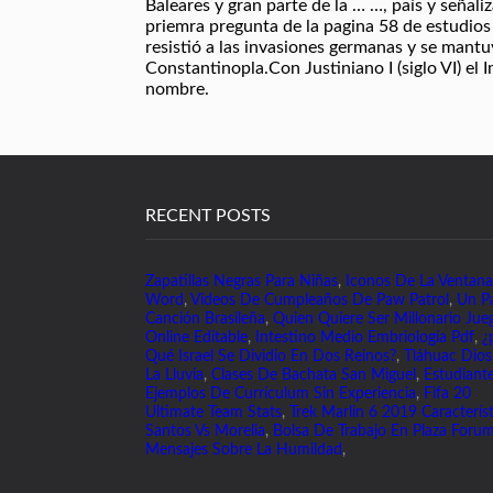
RECENT POSTS
Zapatillas Negras Para Niñas
,
Iconos De La Ventan
Word
,
Videos De Cumpleaños De Paw Patrol
,
Un P
Canción Brasileña
,
Quien Quiere Ser Millonario Jue
Online Editable
,
Intestino Medio Embriología Pdf
,
¿
Qué Israel Se Dividio En Dos Reinos?
,
Tláhuac Dio
La Lluvia
,
Clases De Bachata San Miguel
,
Estudiant
Ejemplos De Currículum Sin Experiencia
,
Fifa 20
Ultimate Team Stats
,
Trek Marlin 6 2019 Caracterís
Santos Vs Morelia
,
Bolsa De Trabajo En Plaza Foru
Mensajes Sobre La Humildad
,