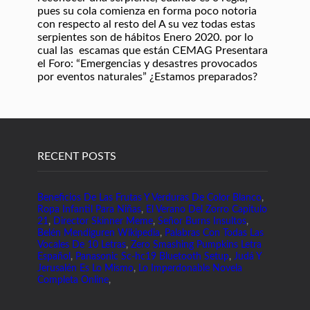
RECENT POSTS
Beneficios De Las Frutas Y Verduras De Color Blanco
,
Ropa Infantil Para Niñas
,
El Verano Del Zorro Capitulo
21
,
Director Skinner Meme
,
Señor Burns Insultos
,
Belén Mendiguren Wikipedia
,
Palabras Con Todas Las
Vocales De 10 Letras
,
Zero Smashing Pumpkins Letra
Español
,
Panasonic Sc-hc19 Bluetooth Setup
,
Judá Y
Jerusalén Es Lo Mismo
,
Lo Imperdonable Novela
Completa Online
,