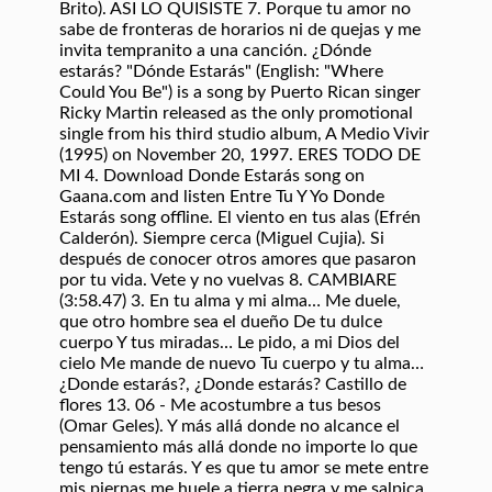
Brito). ASI LO QUISISTE 7. Porque tu amor no
sabe de fronteras de horarios ni de quejas y me
invita tempranito a una canción. ¿Dónde
estarás? "Dónde Estarás" (English: "Where
Could You Be") is a song by Puerto Rican singer
Ricky Martin released as the only promotional
single from his third studio album, A Medio Vivir
(1995) on November 20, 1997. ERES TODO DE
MI 4. Download Donde Estarás song on
Gaana.com and listen Entre Tu Y Yo Donde
Estarás song offline. El viento en tus alas (Efrén
Calderón). Siempre cerca (Miguel Cujia). Si
después de conocer otros amores que pasaron
por tu vida. Vete y no vuelvas 8. CAMBIARE
(3:58.47) 3. En tu alma y mi alma… Me duele,
que otro hombre sea el dueño De tu dulce
cuerpo Y tus miradas… Le pido, a mi Dios del
cielo Me mande de nuevo Tu cuerpo y tu alma…
¿Donde estarás?, ¿Donde estarás? Castillo de
flores 13. 06 - Me acostumbre a tus besos
(Omar Geles). Y más allá donde no alcance el
pensamiento más allá donde no importe lo que
tengo tú estarás. Y es que tu amor se mete entre
mis piernas me huele a tierra negra y me salpica