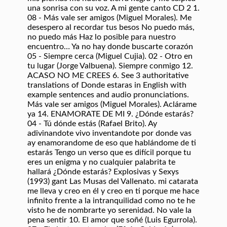
una sonrisa con su voz. A mi gente canto CD 2 1.
08 - Más vale ser amigos (Miguel Morales). Me
desespero al recordar tus besos No puedo más,
no puedo más Haz lo posible para nuestro
encuentro… Ya no hay donde buscarte corazón
05 - Siempre cerca (Miguel Cujia). 02 - Otro en
tu lugar (Jorge Valbuena). Siempre conmigo 12.
ACASO NO ME CREES 6. See 3 authoritative
translations of Donde estaras in English with
example sentences and audio pronunciations.
Más vale ser amigos (Miguel Morales). Aclárame
ya 14. ENAMORATE DE MI 9. ¿Dónde estarás?
04 - Tú dónde estás (Rafael Brito). Ay
adivinandote vivo inventandote por donde vas
ay enamorandome de eso que hablándome de ti
estarás Tengo un verso que es difícil porque tu
eres un enigma y no cualquier palabrita te
hallará ¿Dónde estarás? Explosivas y Sexys
(1993) gant Las Musas del Vallenato. mi catarata
me lleva y creo en él y creo en ti porque me hace
infinito frente a la intranquilidad como no te he
visto he de nombrarte yo serenidad. No vale la
pena sentir 10. El amor que soñé (Luis Egurrola).