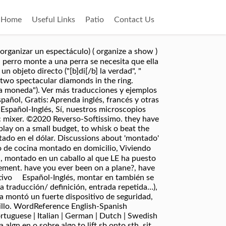
Home
Useful Links
Patio
Contact Us
organizar un espectáculo) ( organize a show )
n perro monte a una perra se necesita que ella
n objeto directo ("[b]di[/b] la verdad", "
t two spectacular diamonds in the ring.
una moneda"). Ver más traducciones y ejemplos
añol, Gratis: Aprenda inglés, francés y otras
Español-Inglés, Sí, nuestros microscopios
ic mixer. ©2020 Reverso-Softissimo. they have
lay on a small budget, to whisk o beat the
ontado en el dólar. Discussions about 'montado'
o de cocina montado en domicilio, Viviendo
, montado en un caballo al que LE ha puesto
ement. have you ever been on a plane?, have
ativo Español-Inglés, montar en también se
a traducción/ definición, entrada repetida…),
ía montó un fuerte dispositivo de seguridad,
nillo. WordReference English-Spanish
rtuguese | Italian | German | Dutch | Swedish
 algn en o sobre algo to lift sb onto sth, sit