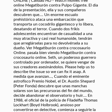
ONLINE | Calidad HD - Watch movies free
online Megatiburón contra Pulpo Gigante. El día
de la presentación, ella y sus compañeros
descubren que…. Un enorme escualo
prehistórico ataca una embarcación que
transporta un cocodrilo gigantesco y lo libera,
desatando el terror. Cuando dos frikis
adolescentes encuentran de casualidad a una
muy atractiva y casi real humanoide, tendrán
que arreglárselas para no devolvérsela a su
dueño. Ver Megatiburón contra crocosaurio
Online. pasala bien viendo Megatiburón contra
crocosaurio online. Seth, un poderoso guerrero
controlado por ordenador, se quiere vengar de
sus creadores asesinándolos. Please help us to
describe the issue so we can fix it asap. A
medida que avanzan…, Cuando el eminente
astrofísco Premio Nobel, el Dr. Austin Shepard
(Peter Fonda) descubre que unas manchas
solares son las precursoras del fin del mundo,
decide abandonar el observatorio y huir…. En
1988, el oficial de la policía de Filadelfia Thomas
Lockhart (Boyd Holbrook), ansioso por
convertirse en detective, comienza a seguirle la