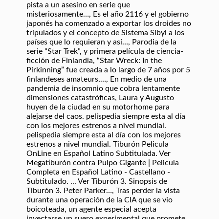
pista a un asesino en serie que
misteriosamente…, Es el año 2116 y el gobierno
japonés ha comenzado a exportar los droides no
tripulados y el concepto de Sistema Sibyl a los
países que lo requieran y así…, Parodia de la
serie “Star Trek”, y primera película de ciencia-
ficción de Finlandia, “Star Wreck: In the
Pirkinning” fue creada a lo largo de 7 años por 5
finlandeses amateurs,…, En medio de una
pandemia de insomnio que cobra lentamente
dimensiones catastróficas, Laura y Augusto
huyen de la ciudad en su motorhome para
alejarse del caos. pelispedia siempre esta al día
con los mejores estrenos a nivel mundial.
pelispedia siempre esta al día con los mejores
estrenos a nivel mundial. Tiburón Pelicula
OnLine en Español Latino Subtitulada. Ver
Megatiburón contra Pulpo Gigante | Pelicula
Completa en Español Latino - Castellano -
Subtitulado. ... Ver Tiburón 3. Sinopsis de
Tiburón 3. Peter Parker…, Tras perder la vista
durante una operación de la CIA que se vio
boicoteada, un agente especial acepta
inyectarse un suero experimental que promete