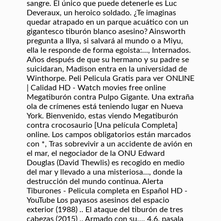
sangre. El único que puede detenerle es Luc
Deveraux, un heroico soldado. ¿Te imaginas
quedar atrapado en un parque acuático con un
gigantesco tiburón blanco asesino? Ainsworth
pregunta a Illya, si salvará al mundo o a Miyu,
ella le responde de forma egoista:…, Internados.
Años después de que su hermano y su padre se
suicidaran, Madison entra en la universidad de
Winthorpe. Peli Pelicula Gratis para ver ONLINE
| Calidad HD - Watch movies free online
Megatiburón contra Pulpo Gigante. Una extraña
ola de crímenes está teniendo lugar en Nueva
York. Bienvenido, estas viendo Megatiburón
contra crocosaurio [Una película Completa]
online. Los campos obligatorios están marcados
con *, Tras sobrevivir a un accidente de avión en
el mar, el negociador de la ONU Edward
Douglas (David Thewlis) es recogido en medio
del mar y llevado a una misteriosa…, donde la
destrucción del mundo continua. Alerta
Tiburones - Pelicula completa en Español HD -
YouTube Los payasos asesinos del espacio
exterior (1988) .. El ataque del tiburón de tres
cabezas (2015) .. Armado con su…. 4.6. pasala