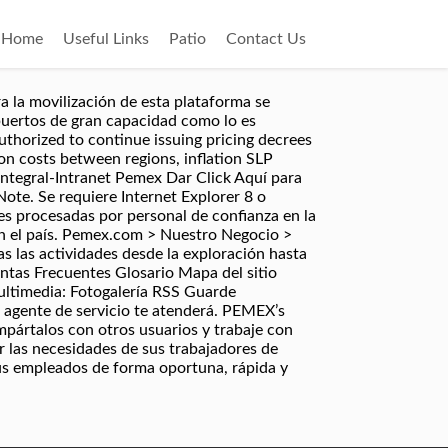
Home
Useful Links
Patio
Contact Us
 la movilización de esta plataforma se
uertos de gran capacidad como lo es
thorized to continue issuing pricing decrees
ion costs between regions, inflation SLP
Integral-Intranet Pemex Dar Click Aquí para
ote. Se requiere Internet Explorer 8 o
les procesadas por personal de confianza en la
n el país. Pemex.com > Nuestro Negocio >
 las actividades desde la exploración hasta
tas Frecuentes Glosario Mapa del sitio
ultimedia: Fotogalería RSS Guarde
 agente de servicio te atenderá. PEMEX’s
ompártalos con otros usuarios y trabaje con
 las necesidades de sus trabajadores de
sus empleados de forma oportuna, rápida y