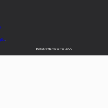
s
glés
,
pemex extranet correo 2020