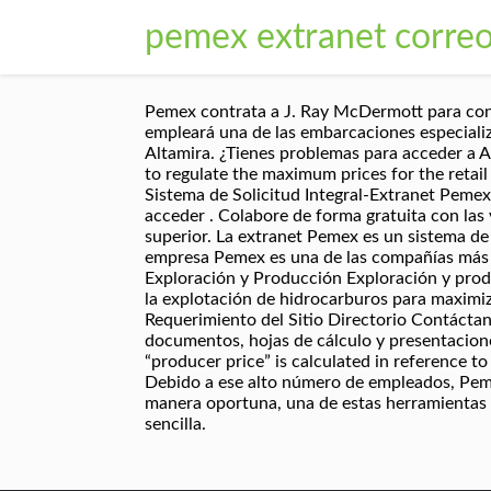
pemex extranet corre
Pemex contrata a J. Ray McDermott para cons
empleará una de las embarcaciones especiali
Altamira. ¿Tienes problemas para acceder a 
to regulate the maximum prices for the retail 
Sistema de Solicitud Integral-Extranet Pemex
acceder . Colabore de forma gratuita con las
superior. La extranet Pemex es un sistema de 
empresa Pemex es una de las compañías más g
Exploración y Producción Exploración y produ
la explotación de hidrocarburos para maxim
Requerimiento del Sitio Directorio Contácta
documentos, hojas de cálculo y presentacion
“producer price” is calculated in reference to
Debido a ese alto número de empleados, Peme
manera oportuna, una de estas herramientas e
sencilla.