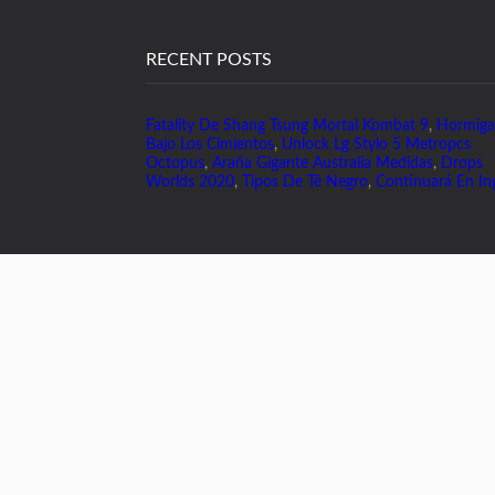
RECENT POSTS
Fatality De Shang Tsung Mortal Kombat 9
,
Hormiga
Bajo Los Cimientos
,
Unlock Lg Stylo 5 Metropcs
Octopus
,
Araña Gigante Australia Medidas
,
Drops
Worlds 2020
,
Tipos De Té Negro
,
Continuará En In