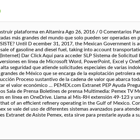
o
truir plataforma en Altamira Ago 26, 2016 / 0 Comentarios Para
zadas más grandes del mundo que solo pueden ser operadas en p
ASISTE? Until D ecember 31, 2017, the Mexican Government is au
sale of gasoline and diesel fuel, taking into account transportat
(Internet) Dar Click Aquí para acceder SLP Sistema de Solicitud 
 versiones en línea de Microsoft Word, PowerPoint, Excel y OneN
alta seguridad que atiende solicitudes especiales de varias indo
randes de México que se encarga de la explotación petrolera e
cción Proceso sustantivo de la cadena de valor que abarca todas
izar el valor económico … PEMEX.com Extranet PEP Ayuda Pregun
nos Sala de Prensa Boletines de prensa Multimedia: Pemex TV M
es en línea en OneDrive. Llama al Mis-RH extensión 49-123 y un
 that of an efficient refinery operating in the Gulf of Mexico. C
x se vale del uso de diferentes sistemas avanzados para atender
s Extranet de Asiste Pemex, esta sirve para prestarle ayuda a 