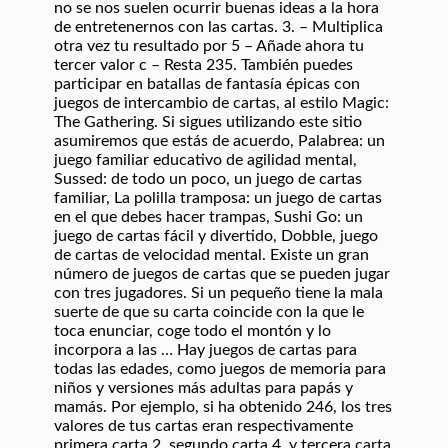
no se nos suelen ocurrir buenas ideas a la hora
de entretenernos con las cartas. 3. – Multiplica
otra vez tu resultado por 5 – Añade ahora tu
tercer valor c – Resta 235. También puedes
participar en batallas de fantasía épicas con
juegos de intercambio de cartas, al estilo Magic:
The Gathering. Si sigues utilizando este sitio
asumiremos que estás de acuerdo, Palabrea: un
juego familiar educativo de agilidad mental,
Sussed: de todo un poco, un juego de cartas
familiar, La polilla tramposa: un juego de cartas
en el que debes hacer trampas, Sushi Go: un
juego de cartas fácil y divertido, Dobble, juego
de cartas de velocidad mental. Existe un gran
número de juegos de cartas que se pueden jugar
con tres jugadores. Si un pequeño tiene la mala
suerte de que su carta coincide con la que le
toca enunciar, coge todo el montón y lo
incorpora a las … Hay juegos de cartas para
todas las edades, como juegos de memoria para
niños y versiones más adultas para papás y
mamás. Por ejemplo, si ha obtenido 246, los tres
valores de tus cartas eran respectivamente
primera carta 2, segundo carta 4, y tercera carta