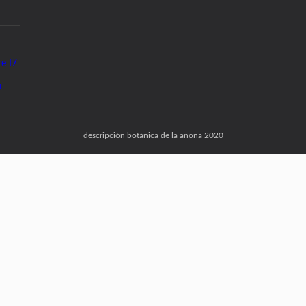
re I7
u
descripción botánica de la anona 2020