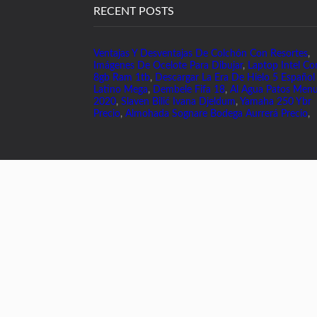
RECENT POSTS
Ventajas Y Desventajas De Colchón Con Resortes
,
Imágenes De Ocelote Para Dibujar
,
Laptop Intel Co
8gb Ram 1tb
,
Descargar La Era De Hielo 5 Español
Latino Mega
,
Dembele Fifa 18
,
Al Agua Patos Men
2020
,
Slaven Bilić Ivana Djeldum
,
Yamaha 250 Ybr
Precio
,
Almohada Sognare Bodega Aurrerá Precio
,