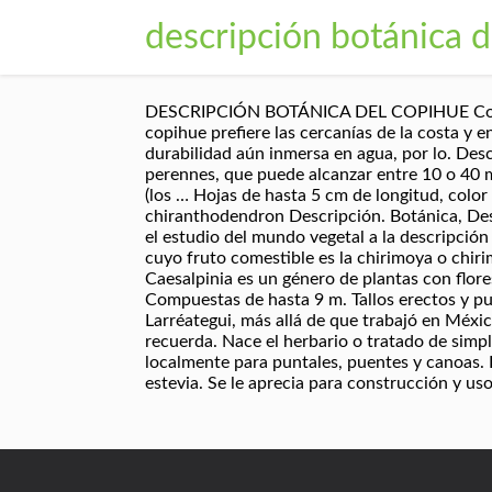
descripción botánica d
DESCRIPCIÓN BOTÁNICA DEL COPIHUE Como se m
copihue prefiere las cercanías de la costa y 
durabilidad aún inmersa en agua, por lo. Desc
perennes, que puede alcanzar entre 10 o 40 m
(los … Hojas de hasta 5 cm de longitud, color
chiranthodendron Descripción. Botánica, De
el estudio del mundo vegetal a la descripción
cuyo fruto comestible es la chirimoya o chirim
Caesalpinia es un género de plantas con flores
Compuestas de hasta 9 m. Tallos erectos y pu
Larréategui, más allá de que trabajó en Méxic
recuerda. Nace el herbario o tratado de simple
localmente para puntales, puentes y canoas. 
estevia. Se le aprecia para construcción y uso