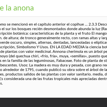
e la anona
encionó en el capítulo anterior el copihue ... 2.3.3 Descrip
en el sur los bosques recién desmontados donde abunda la luz (Ra
ripción botánica: características de la planta y el fruto El mango
. de altura; de tronco generalmente recto, con ramas altas y lar
 verde oscuro, simples, alternas, dentadas, lanceoladas o elíptic
scripción, Simbolismo Y Usos. EN LA EDAD MEDIA la ciencia bo
 de plantas con valor medicinal. Annona cherimola es un árbol pe
oyo (del quechua chiri, «frío, fría», muya, «semillas», puesto que
 en la familia de las leguminosas, Fabaceae. Foto de planta de st
bescentes. Usos: La madera es muy dura y pesada, con grano rec
o alrededor de 1795, cuando publicó su obra sobre el árbol de la
s, productos salidos de las plantas con valor sanitario. media, de
Es considerada una de las frutas tropicales más apreciadas dentr
s.