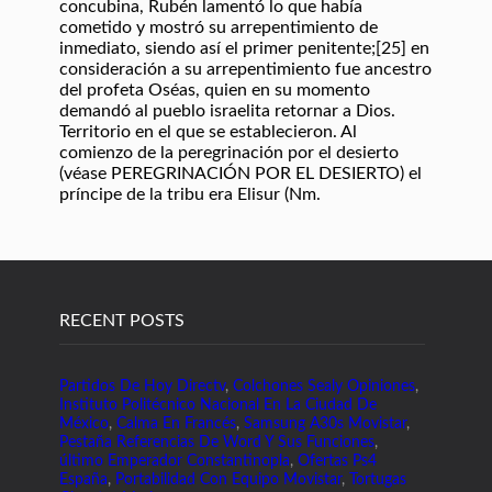
RECENT POSTS
Partidos De Hoy Directv
,
Colchones Sealy Opiniones
,
Instituto Politécnico Nacional En La Ciudad De
México
,
Calma En Francés
,
Samsung A30s Movistar
,
Pestaña Referencias De Word Y Sus Funciones
,
último Emperador Constantinopla
,
Ofertas Ps4
España
,
Portabilidad Con Equipo Movistar
,
Tortugas