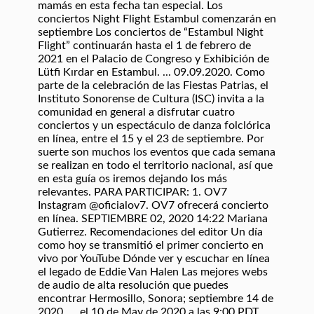
mamás en esta fecha tan especial. Los
conciertos Night Flight Estambul comenzarán en
septiembre Los conciertos de “Estambul Night
Flight” continuarán hasta el 1 de febrero de
2021 en el Palacio de Congreso y Exhibición de
Lütfi Kırdar en Estambul. ... 09.09.2020. Como
parte de la celebración de las Fiestas Patrias, el
Instituto Sonorense de Cultura (ISC) invita a la
comunidad en general a disfrutar cuatro
conciertos y un espectáculo de danza folclórica
en línea, entre el 15 y el 23 de septiembre. Por
suerte son muchos los eventos que cada semana
se realizan en todo el territorio nacional, así que
en esta guía os iremos dejando los más
relevantes. PARA PARTICIPAR: 1. OV7
Instagram @oficialov7. OV7 ofrecerá concierto
en línea. SEPTIEMBRE 02, 2020 14:22 Mariana
Gutierrez. Recomendaciones del editor Un día
como hoy se transmitió el primer concierto en
vivo por YouTube Dónde ver y escuchar en línea
el legado de Eddie Van Halen Las mejores webs
de audio de alta resolución que puedes
encontrar Hermosillo, Sonora; septiembre 14 de
2020. ... el 10 de May de 2020 a las 9:00 PDT. ...