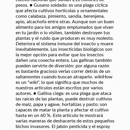
pesos. ● Gusano soldado: es una plaga cíclica
que afecta cultivos hortícolas y ornamentales
como calabaza, pimiento, sandía, berenjena,
apio, alcachofa entre otras. Aunque son un buen
alimento para los amigos emplumados que vivan
en tu jardín o lo visiten, también destruyen tus
plantas y el ruido que producen es muy molesto.
Deteriora el sistema inmune del insecto y muere
inevitablemente. Los insecticidas biológicos son
la mejor opción para evitar que los insectos
dañen una cosecha entera. Las gallinas también
pueden servirte de diversión: por alguna razón
es bastante gracioso verlas correr detrás de un
saltamontes cuando buscan atraparlo. wikiHow
es un "wiki", lo que significa que muchos de
nuestros artículos están escritos por varios
autores. ● Gallina ciega: es una plaga que ataca
las raíces de las plantas, puede destruir cultivos
de maíz, papa y agave, hortalizas y pasto; son
capaces de matar la planta y afectar el cultivo
hasta en un 60 %. Este artículo te mostrará
varias maneras de deshacerte de estos pequeños
bichos invasores. El jabón pesticida y el espray