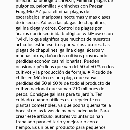
insecticida biológico Larvizar, Eliminar plagas de
pulgones, palomillas y chinches con Paezar,
FungiMix AZ para eliminar plagas de
escarabajos, mariposas nocturnas y más clases
de insectos, Adiós a las plagas de chapulines,
gallina ciega y otros, Control de plagas por
ácaros con insecticida biológico. wikiHow es un
"wiki", lo que significa que muchos de nuestros
artículos están escritos por varios autores. Las
plagas de chapulines, gallina ciega, ácaros y
muchas otras, dañan los cultivos provocando
pérdidas económicas millonarias. Pueden
ocasionar pérdidas que van del 50 al 60 % en los
cultivos y la producción de forraje. ● Picudo de
chile: en México es una plaga que causa
pérdidas del 50 al 60 % de todo el producto de
cultivo nacional que suman 210 millones de
pesos. Consigue gallinas para tu jardín. Ten
cuidado cuando utilices este repelente en
plantas comestibles, ya que podría quemarte la
boca si no las lavas de manera adecuada. Para
crear este artículo, autores voluntarios han
trabajado para editarlo y mejorarlo con el
tiempo. Es un buen producto para pequeños