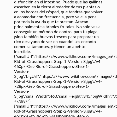
disfunción en el intestino. Puede que las gallinas
escarben en la tierra alrededor de tus plantas o
en los bordes del césped, que tendrás que volver
a acomodar con frecuencia, pero vale la pena
por toda la ayuda que te prestan. Atacan
principalmente a árboles frutales. No sólo vas a
conseguir un método de control para tu plaga,
¡sino también huevos frescos para preparar un
rico desayuno de vez en cuando! Les encanta
comer saltamontes, y tienen un apetito
increíble.
{"smallUrl":"https:\/\/www.wikihow.com\/images_en\
Rid-of-Grasshoppers-Step-1-Version-3.jpg\/v4-
460px-Get-Rid-of-Grasshoppers-Step-1-
Version-
3.jpg","bigUrl":"https:\/\/www.wikihow.com\/images\/
Rid-of-Grasshoppers-Step-1-Version-3.jpg\/v4-
728px-Get-Rid-of-Grasshoppers-Step-1-
Version-
3.jpg","smallWidth":460,"smallHeight":345,"bigWidth":"728
<\/div>"},
{"smallUrl":"https:\/\/www.wikihow.com\/images_en\
Rid-of-Grasshoppers-Step-2-Version-3.jpg\/v4-
460px-Get-Rid-of-Grasshoppers-Step-2-