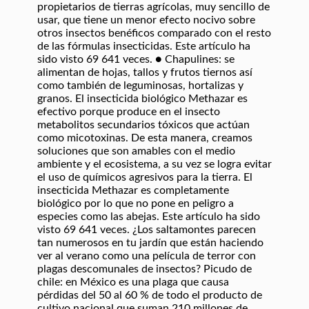
propietarios de tierras agrícolas, muy sencillo de
usar, que tiene un menor efecto nocivo sobre
otros insectos benéficos comparado con el resto
de las fórmulas insecticidas. Este artículo ha
sido visto 69 641 veces. ● Chapulines: se
alimentan de hojas, tallos y frutos tiernos así
como también de leguminosas, hortalizas y
granos. El insecticida biológico Methazar es
efectivo porque produce en el insecto
metabolitos secundarios tóxicos que actúan
como micotoxinas. De esta manera, creamos
soluciones que son amables con el medio
ambiente y el ecosistema, a su vez se logra evitar
el uso de químicos agresivos para la tierra. El
insecticida Methazar es completamente
biológico por lo que no pone en peligro a
especies como las abejas. Este artículo ha sido
visto 69 641 veces. ¿Los saltamontes parecen
tan numerosos en tu jardín que están haciendo
ver al verano como una película de terror con
plagas descomunales de insectos? Picudo de
chile: en México es una plaga que causa
pérdidas del 50 al 60 % de todo el producto de
cultivo nacional que suman 210 millones de