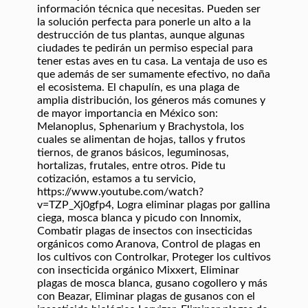
información técnica que necesitas. Pueden ser
la solución perfecta para ponerle un alto a la
destrucción de tus plantas, aunque algunas
ciudades te pedirán un permiso especial para
tener estas aves en tu casa. La ventaja de uso es
que además de ser sumamente efectivo, no daña
el ecosistema. El chapulín, es una plaga de
amplia distribución, los géneros más comunes y
de mayor importancia en México son:
Melanoplus, Sphenarium y Brachystola, los
cuales se alimentan de hojas, tallos y frutos
tiernos, de granos básicos, leguminosas,
hortalizas, frutales, entre otros. Pide tu
cotización, estamos a tu servicio,
https://www.youtube.com/watch?
v=TZP_Xj0gfp4, Logra eliminar plagas por gallina
ciega, mosca blanca y picudo con Innomix,
Combatir plagas de insectos con insecticidas
orgánicos como Aranova, Control de plagas en
los cultivos con Controlkar, Proteger los cultivos
con insecticida orgánico Mixxert, Eliminar
plagas de mosca blanca, gusano cogollero y más
con Beazar, Eliminar plagas de gusanos con el