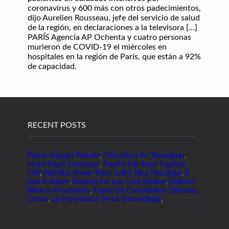
coronavirus y 600 más con otros padecimientos,
dijo Aurelien Rousseau, jefe del servicio de salud
de la región, en declaraciones a la televisora […]
PARÍS Agencia AP Ochenta y cuatro personas
murieron de COVID-19 el miércoles en
hospitales en la región de París, que están a 92%
de capacidad.
RECENT POSTS
Perros Salvajes Película
,
Citricultura En Tamaulipas
,
Heart Heart Canciones
,
Triunfo Del Amor Capitulo
130
,
Plantillas Power Point Gratis Para Descargar
,
R
And B Artists
,
Palacios De Luis Ii De Baviera
,
Políticos
Blancos Procesados
,
Frases De Cumpleaños Chistosas
Cortas
,
La Importancia De La Entomofagia
,