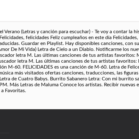
l Verano (Letras y canción para escuchar) - Te voy a contar la h
elicidades, felicidades Feliz cumpleaños en este día Felicidades,
raducidas. Guardar en Playlist. Hay disponibles canciones, con su
mor De Mi Vida) Letra de Cielo a un Diablo. Notificarme los nue
scador letra M. Las últimas canciones de tus artistas favorito
uscador letra M. Las últimas canciones de tus artistas favorit
nción M-60. FELICIDADES es una canción de M-60. Letra de Felic
música más visitados ofertas canciones, traducciones, las figura
. Letra de Cuatro Babys. Burrito Sabanero Letra: Con mi burrito 
 PM. Más Letras de Maluma Conoce los artistas. Recibir nuevas 
a Favoritas.