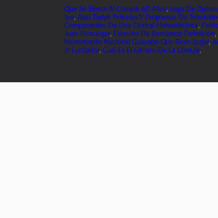
Que Se Siente Al Cumplir 60 Años
,
Logo De Optome
Ipn
,
Alan Tudyk Películas Y Programas De Televisión
Componentes De Una Central Hidroeléctrica
,
Patit
Juan Descargar
,
Estación De Bomberos Definición
,
Monumento Nacional Guayabo Que Buen Lugar
,
A
Jr Luchador
,
Cual Es El Género De La Libelula
,