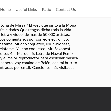
Home
Useful Links
Patio
Contact Us
istoria de Missa / El wey que pintó a la Mona
 felicidades Que tengas dicha toda la vida.
 letra y vídeo, de más de 50.000 artistas.
vos comentarios por correo electrónico.
s: Mátame, Mucho coqueteo, Mr. Saxobeat,
os: Mátame, Mucho coqueteo, Mr. Saxobeat,
es Los 4. - Maroon 5. Letra de Hawai Remix
s y el mejor reproductor para escuchar música
sabanero, voy camino de Belén, con mi burrito
entradas por email. Canciones más visitadas