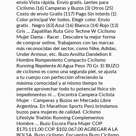
envío Vista rápida. Envío gratis. Lentes para
Ciclismo (16) Camperas y Buzos (3) Otros (25)
Costo de envío Gratis (117) Pago Sin interés (1)
Color principal Ver todos. Elegir color. Envío
gratis . Negro (63) Azul (16) Blanco (14) Rojo (13)
Gris ... Zapatillas Ruta Giro Techne W Ciclismo
Mujer Dama - Racer . Descubre la mejor forma
de comprar online. Trabajamos con las marcas
más reconocidas del sector, como Nike, Adidas,
Under Armour, etc. Buzo Ansilta Dandelion Il
Hombre Rompeviento Compacto Ciclismo
Running Repelente Al Agua Peso 70 Gr. El BUZO
de ciclismo es como una segunda piel, se ajusta
a tu cuerpo con perfección ofreciendo la
máxima comocidad y al mismo tiempo te
permite aprovechar todo tu potencial físico sin
impedimentos ni … Encontrá Campera Ciclista
Mujer - Camperas y Buzos en Mercado Libre
Argentina. En Marathon Sports Perú brindamos
buzos para mujeres de calidad. Ciclismo
Lifestyle Triatlón Running Complementos
Hombre ... Buzo Escora Para Mujer COP
$170.111,00 COP $102.067,00 AGREGAR A LA
BOLSA. Buzo ciclismo. Encuentra Buzo Ciclismo