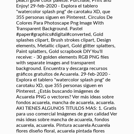
peach glow color palette. Purchase, Print and
Enjoy! 29-feb-2020 - Explora el tablero
"watercolor splash png" de carotaku XD, que
355 personas siguen en Pinterest. Circulos De
Colores Para Photoscape Png Image With
Transparent Background. Pastel
#paper#graphics#digital#converted, Gold
splashes clipart, Brush strokes clipart, Design
elements, Metallic clipart, Gold glitter splatters,
Paint splatters, Gold scrapbook DIY You'll
receive: - 30 golden elements RGB PNG files
with separate images and transparent
background. Encuentra y descarga recursos
gráficos gratuitos de Acuarela. 29-feb-2020 -
Explora el tablero "watercolor splash png" de
carotaku XD, que 355 personas siguen en
Pinterest. ¿Estás buscando imágenes de
Acuarela PNG o vectores? Ver más ideas sobre
fondos acuarela, mancha de acuarela, acuarela.
AKI TIENES ALGUNOS TITULOS MAS: 1. Gratis
para uso comercial Imágenes de gran calidad Ver
más ideas sobre mancha de acuarela, fondos
acuarela, acuarela. Pintura acuarela Acuarela
flores diseño floral, acuarela pintada flores