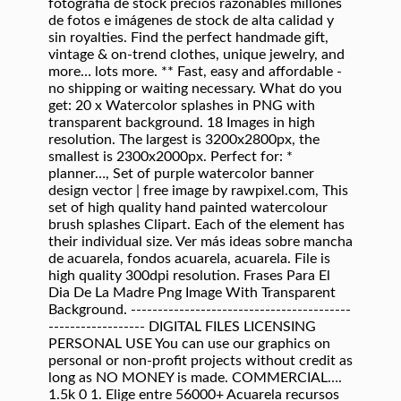
fotografía de stock precios razonables millones
de fotos e imágenes de stock de alta calidad y
sin royalties. Find the perfect handmade gift,
vintage & on-trend clothes, unique jewelry, and
more… lots more. ** Fast, easy and affordable -
no shipping or waiting necessary. What do you
get: 20 x Watercolor splashes in PNG with
transparent background. 18 Images in high
resolution. The largest is 3200x2800px, the
smallest is 2300x2000px. Perfect for: *
planner…, Set of purple watercolor banner
design vector | free image by rawpixel.com, This
set of high quality hand painted watercolour
brush splashes Clipart. Each of the element has
their individual size. Ver más ideas sobre mancha
de acuarela, fondos acuarela, acuarela. File is
high quality 300dpi resolution. Frases Para El
Dia De La Madre Png Image With Transparent
Background. -----------------------------------------
------------------ DIGITAL FILES LICENSING
PERSONAL USE You can use our graphics on
personal or non-profit projects without credit as
long as NO MONEY is made. COMMERCIAL….
1.5k 0 1. Elige entre 56000+ Acuarela recursos