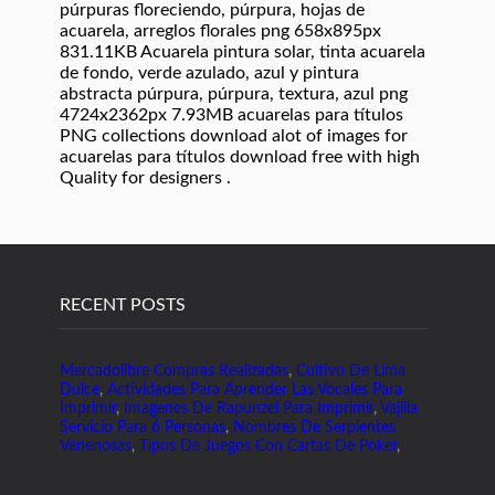
púrpuras floreciendo, púrpura, hojas de
acuarela, arreglos florales png 658x895px
831.11KB Acuarela pintura solar, tinta acuarela
de fondo, verde azulado, azul y pintura
abstracta púrpura, púrpura, textura, azul png
4724x2362px 7.93MB acuarelas para títulos
PNG collections download alot of images for
acuarelas para títulos download free with high
Quality for designers .
RECENT POSTS
Mercadolibre Compras Realizadas
,
Cultivo De Lima
Dulce
,
Actividades Para Aprender Las Vocales Para
Imprimir
,
Imagenes De Rapunzel Para Imprimir
,
Vajilla
Servicio Para 6 Personas
,
Nombres De Serpientes
Venenosas
,
Tipos De Juegos Con Cartas De Poker
,