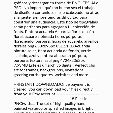
gráficos y descargar en forma de PNG, EPS, AI o
PSD. No importa qué tan bueno sea el trabajo
de diseño o contenido, si el encabezado no atrae
a la gente, siempre tendrás dificultad para
construir una audiencia. Este tipo de tipografías
serán perfectas para agregar a tu colección de
fonts. Pintura acuarela Acuarela flores diseño
floral, acuarela pintada flores púrpuras
floreciendo, púrpura, hojas de acuarela, arreglos
florales png 658x895px 831.11KB Acuarela
pintura solar, tinta acuarela de fondo, verde
azulado, azul y pintura abstracta púrpura,
púrpura, textura, azul png 4724x2362px
7.93MB Este es un archivo digital. Perfect clip
art for frames, backgrounds, invitations,
greeting cards, quotes, websites and more.------
--------------------------------------------------------
---INSTANT DOWNLOADOnce payment is
cleared, you can download your files directly
from your Etsy account.----------------------------
-------------------------------------18 Files in
PNG(with…, The set of high quality hand
painted watercolor splashed images in bright