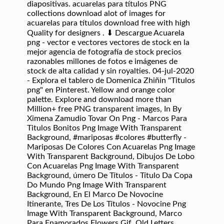
diapositivas. acuarelas para títulos PNG
collections download alot of images for
acuarelas para títulos download free with high
Quality for designers . ⬇ Descargue Acuarela
png - vector e vectores vectores de stock en la
mejor agencia de fotografía de stock precios
razonables millones de fotos e imágenes de
stock de alta calidad y sin royalties. 04-jul-2020
- Explora el tablero de Domenica Zhiñin "Titulos
png" en Pinterest. Yellow and orange color
palette. Explore and download more than
Million+ free PNG transparent images, In By
Ximena Zamudio Tovar On Png - Marcos Para
Titulos Bonitos Png Image With Transparent
Background, #mariposas #colores #butterfly -
Mariposas De Colores Con Acuarelas Png Image
With Transparent Background, Dibujos De Lobo
Con Acuarelas Png Image With Transparent
Background, úmero De Títulos - Título Da Copa
Do Mundo Png Image With Transparent
Background, En El Marco De Novocine
Itinerante, Tres De Los Títulos - Novocine Png
Image With Transparent Background, Marco
Para Enamorados Flowers Gif, Old Letters,